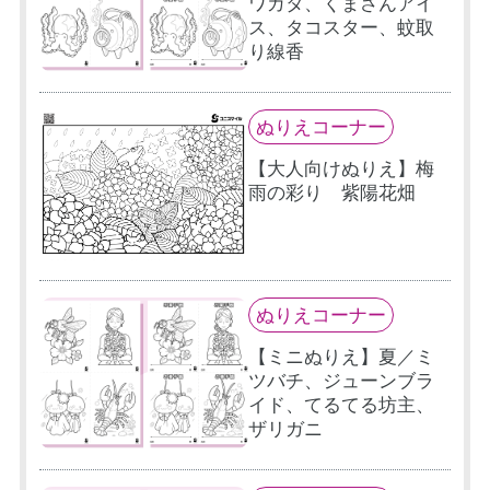
ワガタ、くまさんアイ
ス、タコスター、蚊取
り線香
ぬりえコーナー
【大人向けぬりえ】梅
雨の彩り 紫陽花畑
ぬりえコーナー
【ミニぬりえ】夏／ミ
ツバチ、ジューンブラ
イド、てるてる坊主、
ザリガニ