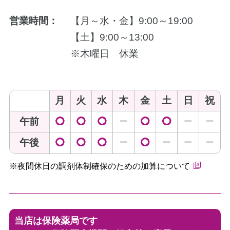
営業時間：
【月～水・金】9:00～19:00
【土】9:00～13:00
※木曜日 休業
月
火
水
木
金
土
日
祝
午前
◯
◯
◯
ー
◯
◯
ー
ー
午後
◯
◯
◯
ー
◯
ー
ー
ー
※夜間休日の調剤体制確保のための加算について
当店は保険薬局です