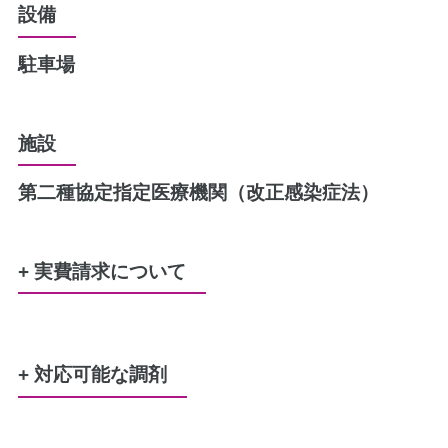
設備
駐車場
施設
第二種協定指定医療機関（改正感染症法）
+ 実費請求について
水剤又は軟膏のポリ容器
50円
+ 対応可能な調剤
レジ袋（プラスチック製買い物袋）
5円
労災
生活保護
特定疾患
難病
結核
原爆
精神通院