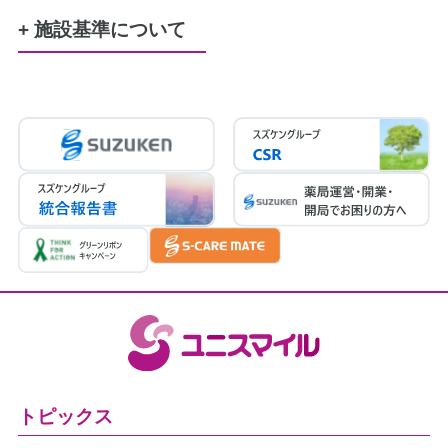
育成更生
小児慢性特定疾患
服薬管理に必要な、服薬カレンダー
110円
+ 施設基準について
患者さまの希望に基づき服用時点ごとに一包み
調剤基本料3ロ（19点）
にする場合
地域支援体制加算3（10点）
10円／日
後発医薬品体制加算3（30点）
連携強化加算（5点）
医療DX推進体制整備加算１（10点）
かかりつけ薬剤師指導料（76点）
かかりつけ薬剤師包括管理料（291点）
在宅薬学総合体制加算1（15点）
在宅患者医療用麻薬持続注射療養加算（250
点）
在宅中心静脈栄養法加算（150点/単位）
在宅患者訪問薬剤管理指導料
医療情報取得加算（1点）
（2026年4月30日現在）
トピックス