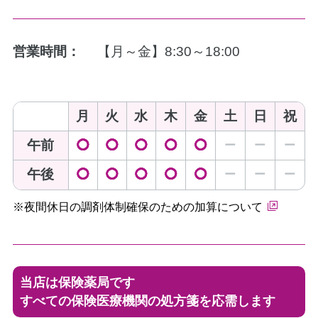
営業時間：
【月～金】8:30～18:00
月
火
水
木
金
土
日
祝
午前
◯
◯
◯
◯
◯
ー
ー
ー
午後
◯
◯
◯
◯
◯
ー
ー
ー
※夜間休日の調剤体制確保のための加算について
当店は保険薬局です
すべての保険医療機関の処方箋を応需します