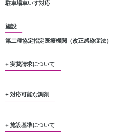
駐車場
車いす対応
施設
第二種協定指定医療機関（改正感染症法）
+ 実費請求について
水剤又は軟膏のポリ容器
50円
+ 対応可能な調剤
レジ袋（プラスチック製買い物袋）
小：5円、大：10円
労災
生活保護
特定疾患
難病
結核
原爆
精神通院
小児慢性特定疾患
服薬管理に必要な、服薬カレンダー
100円
+ 施設基準について