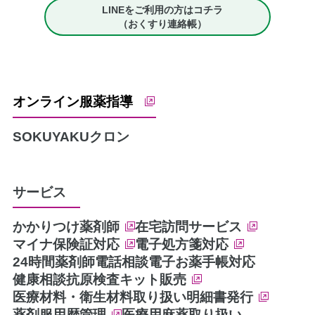
LINEをご利用の方はコチラ
（おくすり連絡帳）
オンライン服薬指導
SOKUYAKU
クロン
サービス
かかりつけ薬剤師
在宅訪問サービス
マイナ保険証対応
電子処方箋対応
24時間薬剤師電話相談
電子お薬手帳対応
健康相談
抗原検査キット販売
医療材料・衛生材料取り扱い
明細書発行
薬剤服用歴管理
医療用麻薬取り扱い