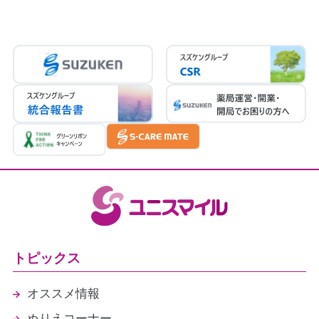
患者さまの希望に基づき服用時点ごとに一包み
調剤基本料3ロ（19点）
にする場合
後発医薬品体制加算3（30点）
340円／週
連携強化加算（5点）
医療DX推進体制整備加算２（8点）
患者さまのご自宅にお伺いして薬剤管理指導を
かかりつけ薬剤師指導料（76点）
行う場合の交通費
かかりつけ薬剤師包括管理料（291点）
自家用車、公共交通機関等を利用してお伺いす
在宅患者訪問薬剤管理指導料
る場合の交通費(実費相当額)
医療情報取得加算（1点）
薬機法の承認を受けたものの保険適用前の医薬
（2026年4月30日現在）
品を調剤する場合
薬剤料（投与日数に応じた実費相当額）
トピックス
オススメ情報
ぬりえコーナー