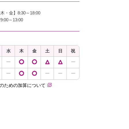
・金】8:30～18:00
00～13:00
水
木
金
土
日
祝
ー
◯
◯
△
△
ー
ー
◯
◯
ー
ー
ー
保のための加算について