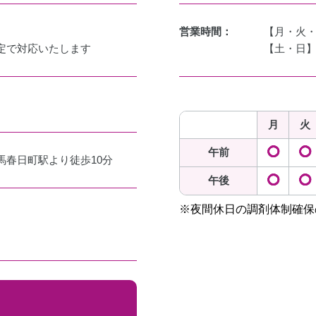
営業時間：
【月・火・木
定で対応いたします
【土・日】9:
月
火
午前
◯
◯
馬春日町駅より徒歩10分
午後
◯
◯
※夜間休日の調剤体制確