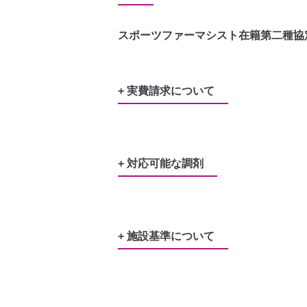
スポーツファーマシスト在籍
第二種協
+ 実費請求について
水剤又は軟膏のポリ容器
50円
レジ袋（プラスチック製買い物袋）
5
+ 対応可能な調剤
服薬管理に必要な、服薬カレンダー
3
患者さまの希望に基づき服用時点ごと
労災
生活保護
特定疾患
難病
養育
公害
結
+ 施設基準について
調剤基本料3ハ（35点）
後発医薬品体制加算2（28点）