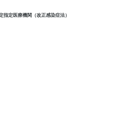
定指定医療機関（改正感染症法）
円
50円
に一包みにする場合
50円
核
戦傷者
原爆
精神通院
育成更生
小児慢性特定疾患