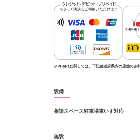
※PiTaPaに関しては、下記都道府県内の店舗の
設備
相談スペース
駐車場
車いす対応
施設