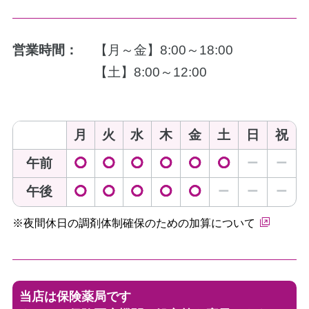
営業時間：
【月～金】8:00～18:00
【土】8:00～12:00
月
火
水
木
金
土
日
祝
午前
◯
◯
◯
◯
◯
◯
ー
ー
午後
◯
◯
◯
◯
◯
ー
ー
ー
※夜間休日の調剤体制確保のための加算について
当店は保険薬局です