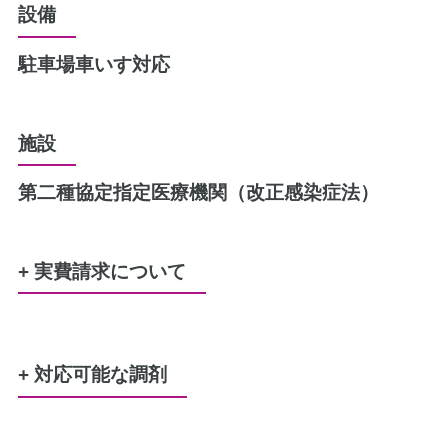
設備
駐車場
車いす対応
施設
第二種協定指定医療機関（改正感染症法）
+ 実費請求について
水剤又は軟膏のポリ容器
50円
+ 対応可能な調剤
レジ袋（プラスチック製買い物袋）
5円
労災
生活保護
特定疾患
難病
公害
結核
原爆