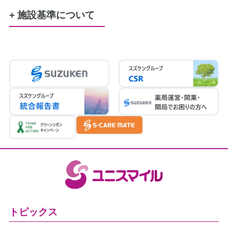
精神通院
育成更生
小児慢性特定疾患
服薬管理に必要な、服薬カレンダー
110円
+ 施設基準について
患者さまの希望に基づき服用時点ごとに一包み
調剤基本料3ロ（19点）
にする場合
地域支援体制加算3（10点）
210円
後発医薬品体制加算3（30点）
連携強化加算（5点）
患者さまのご自宅にお伺いして薬剤管理指導を
医療DX推進体制整備加算１（10点）
行う場合の交通費
かかりつけ薬剤師指導料（76点）
300円
かかりつけ薬剤師包括管理料（291点）
在宅薬学総合体制加算1（15点）
在宅患者訪問薬剤管理指導料
医療情報取得加算（1点）
（2026年4月30日現在）
トピックス