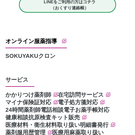
LINEをご利用の方はコチラ
（おくすり連絡帳）
オンライン服薬指導
SOKUYAKU
クロン
サービス
かかりつけ薬剤師
在宅訪問サービス
マイナ保険証対応
電子処方箋対応
24時間薬剤師電話相談
電子お薬手帳対応
健康相談
抗原検査キット販売
医療材料・衛生材料取り扱い
明細書発行
薬剤服用歴管理
医療用麻薬取り扱い