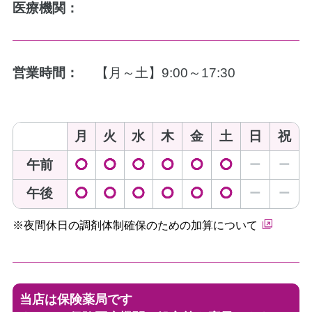
医療機関：
営業時間：
【月～土】9:00～17:30
月
火
水
木
金
土
日
祝
午前
◯
◯
◯
◯
◯
◯
ー
ー
午後
◯
◯
◯
◯
◯
◯
ー
ー
※夜間休日の調剤体制確保のための加算について
当店は保険薬局です