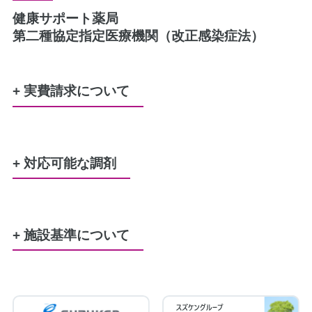
健康サポート薬局
第二種協定指定医療機関（改正感染症法）
+ 実費請求について
水剤又は軟膏のポリ容器
50円
+ 対応可能な調剤
レジ袋（プラスチック製買い物袋）
Ｍ：5円、LL：10円
労災
生活保護
特定疾患
難病
公害
結核
原爆
精神通院
小児慢性特定疾患
服薬管理に必要な、服薬カレンダー
100円（在宅は請求なし）
+ 施設基準について
患者さまの希望に基づき服用時点ごとに一包み
調剤基本料3ロ（19点）
にする場合
地域支援体制加算3（10点）
10円／包、上限800円
後発医薬品体制加算2（28点）