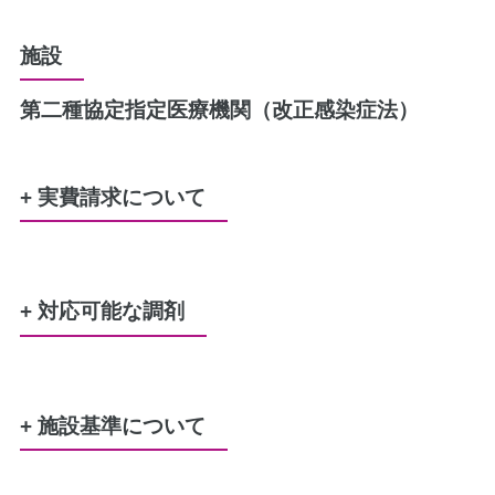
施設
第二種協定指定医療機関（改正感染症法）
+ 実費請求について
水剤又は軟膏のポリ容器
50円
+ 対応可能な調剤
レジ袋（プラスチック製買い物袋）
5円
労災
生活保護
特定疾患
難病
公害
結核
戦傷者
原爆
精神通院
育成更生
小児慢性特定疾患
患者さまの希望に基づき服用時点ごとに一包み
にする場合
+ 施設基準について
20円／包
調剤基本料3ロ（19点）