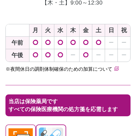
【木・土】9:00～12:30
月
火
水
木
金
土
日
祝
午前
◯
◯
◯
◯
◯
◯
ー
ー
午後
◯
◯
◯
ー
◯
ー
ー
ー
※夜間休日の調剤体制確保のための加算について
当店は保険薬局です
すべての保険医療機関の処方箋を応需します