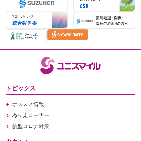
連携強化加算（5点）
医療DX推進体制整備加算２（8点）
かかりつけ薬剤師指導料（76点）
かかりつけ薬剤師包括管理料（291点）
特定薬剤管理指導加算2（100点）
在宅薬学総合体制加算1（15点）
在宅患者医療用麻薬持続注射療養加算（250
点）
在宅中心静脈栄養法加算（150点/単位）
在宅患者訪問薬剤管理指導料
医療情報取得加算（1点）
トピックス
（2026年4月30日現在）
オススメ情報
ぬりえコーナー
新型コロナ対策