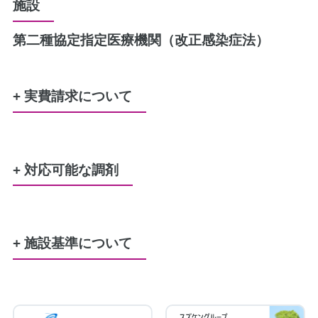
施設
第二種協定指定医療機関（改正感染症法）
+ 実費請求について
水剤又は軟膏のポリ容器
50円
+ 対応可能な調剤
レジ袋（プラスチック製買い物袋）
5円、10円
労災
生活保護
特定疾患
難病
公害
結核
戦傷者
原爆
精神通院
育成更生
小児慢性特定疾患
服薬管理に必要な、服薬カレンダー
100円
+ 施設基準について
調剤基本料3ハ（35点）
地域支援体制加算4（32点）
後発医薬品体制加算3（30点）