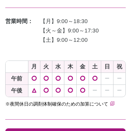
営業時間：
【月】9:00～18:30
【火～金】9:00～17:30
【土】9:00～12:00
月
火
水
木
金
土
日
祝
午前
◯
◯
◯
◯
◯
◯
ー
ー
午後
△
◯
◯
◯
◯
ー
ー
ー
※夜間休日の調剤体制確保のための加算について