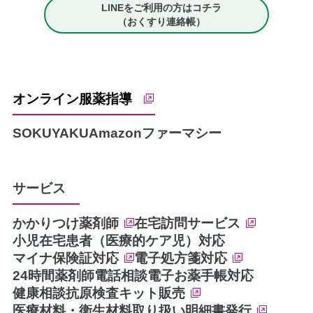
LINEをご利用の方はコチラ
（おくすり連絡帳）
オンライン服薬指導
SOKUYAKU
Amazonファーマシー
サービス
かかりつけ薬剤師
在宅訪問サービス
小児在宅患者（医療的ケア児）対応
マイナ保険証対応
電子処方箋対応
24時間薬剤師電話相談
電子お薬手帳対応
健康相談
抗原検査キット販売
医療材料・衛生材料取り扱い
明細書発行