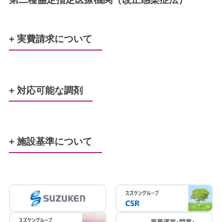
+ 実費請求について
水剤又は軟膏のポリ容器
50円
+ 対応可能な調剤
服薬管理に必要な、服薬カレンダー
100円
労災
生活保護
特定疾患
難病
結核
原爆
精神通院
育成更生
小児慢性特定疾患
+ 施設基準について
調剤基本料3ロ（19点）
後発医薬品体制加算3（30点）
連携強化加算（5点）
医療DX推進体制整備加算２（8点）
在宅患者訪問薬剤管理指導料