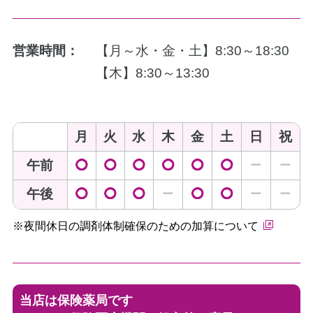
営業時間：
【月～水・金・土】8:30～18:30
【木】8:30～13:30
月
火
水
木
金
土
日
祝
午前
◯
◯
◯
◯
◯
◯
ー
ー
午後
◯
◯
◯
ー
◯
◯
ー
ー
※夜間休日の調剤体制確保のための加算について
当店は保険薬局です