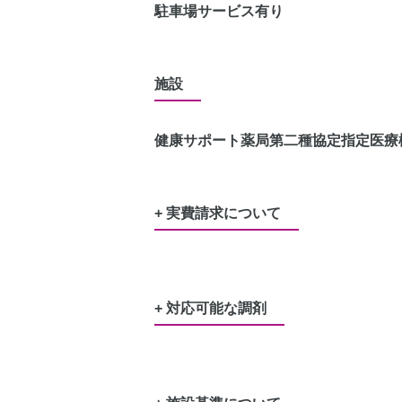
駐車場サービス有り
施設
健康サポート薬局
第二種協定指定医療
+ 実費請求について
水剤又は軟膏のポリ容器
50円
レジ袋（プラスチック製買い物袋）
5
+ 対応可能な調剤
服薬管理に必要な、服薬カレンダー
1
労災
生活保護
特定疾患
難病
公害
結核
戦