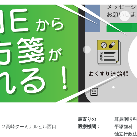
最寄りの
耳鼻咽喉
２２高崎ターミナルビル西口
医療機関：
平塚歯科
独立行政