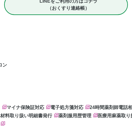
LINEをご利用の方はコチラ
（おくすり連絡帳）
ロン
ス
マイナ保険証対応
電子処方箋対応
24時間薬剤師電話
生材料取り扱い
明細書発行
薬剤服用歴管理
医療用麻薬取り