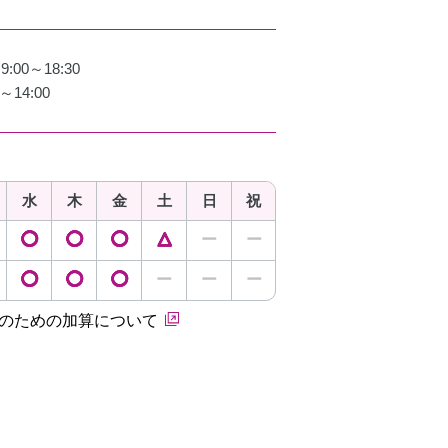
00～18:30
～14:00
水
木
金
土
日
祝
◯
◯
◯
△
ー
ー
◯
◯
◯
ー
ー
ー
保のための加算について