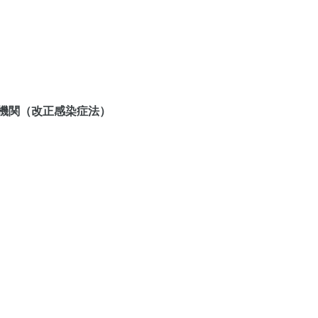
機関（改正感染症法）
円
00円
傷者
原爆
精神通院
育成更生
小児慢性特定疾患