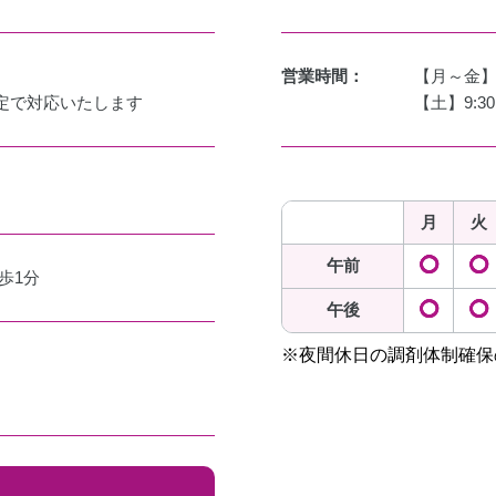
営業時間：
【月～金】9:
定で対応いたします
【土】9:30
月
火
午前
◯
◯
歩1分
午後
◯
◯
※夜間休日の調剤体制確