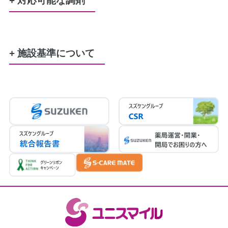
+ 対応可能な調剤
レジ袋（プラスチック製買い物袋）
小：5円、大：10円
労災
生活保護
特定疾患
難病
公害
結核
原爆
精神通院
小児慢性特定疾患
服薬管理に必要な、服薬カレンダー
120円
+ 施設基準について
患者さまの希望に基づき服用時点ごとに一包み
調剤基本料3ロ（19点）
にする場合
後発医薬品体制加算3（30点）
300円／週
連携強化加算（5点）
医療DX推進体制整備加算１（10点）
かかりつけ薬剤師指導料（76点）
かかりつけ薬剤師包括管理料（291点）
在宅薬学総合体制加算1（15点）
在宅患者訪問薬剤管理指導料
医療情報取得加算（1点）
（2026年4月30日現在）