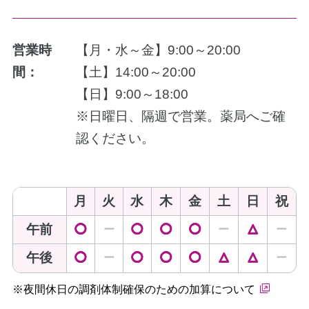
営業時
【月・水～金】9:00～20:00
間：
【土】14:00～20:00
【日】9:00～18:00
※日曜日、隔週で営業。薬局へご確
認ください。
月
火
水
木
金
土
日
祝
午前
◯
ー
◯
◯
◯
ー
△
ー
午後
◯
ー
◯
◯
◯
△
△
ー
※夜間休日の調剤体制確保のための加算について