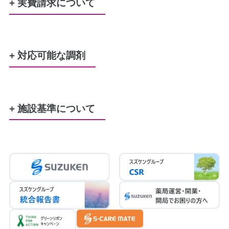
+ 実費請求について
水剤又は軟膏のポリ容器
50円
+ 対応可能な調剤
レジ袋（プラスチック製買い物袋）
5円
労災
生活保護
特定疾患
難病
結核
原爆
精神通院
育成更生
小児慢性特定疾患
服薬管理に必要な、服薬カレンダー
1885円
+ 施設基準について
患者さまの希望に基づき服用時点ごとに一包み
調剤基本料3ハ（35点）
にする場合
後発医薬品体制加算3（30点）
340円／週
連携強化加算（5点）
医療DX推進体制整備加算１（10点）
かかりつけ薬剤師指導料（76点）
かかりつけ薬剤師包括管理料（291点）
在宅薬学総合体制加算1（15点）
在宅患者訪問薬剤管理指導料