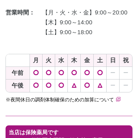
営業時間：
【月・火・水・金】9:00～20:00
【木】9:00～14:00
【土】9:00～18:00
月
火
水
木
金
土
日
祝
午前
◯
◯
◯
◯
◯
◯
ー
ー
午後
◯
◯
◯
△
◯
△
ー
ー
※夜間休日の調剤体制確保のための加算について
当店は保険薬局です