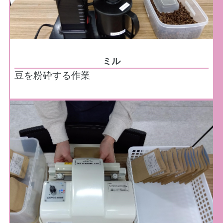
ミル
豆を粉砕する作業