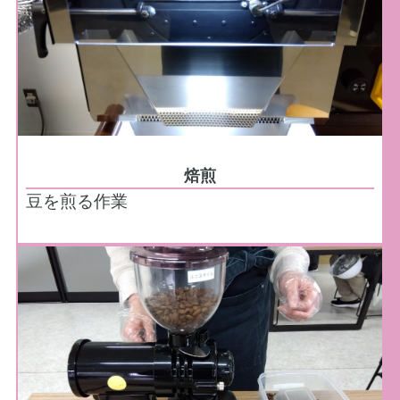
焙煎
豆を煎る作業