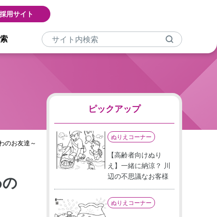
採用サイト
索
ピックアップ
ぬりえコーナー
わのお友達～
【高齢者向けぬり
え】一緒に納涼？ 川
辺の不思議なお客様
わの
ぬりえコーナー