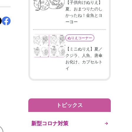
【子供向けぬりえ】
夏、おまつりたのし
かったね！金魚とヨ
ーヨー
ぬりえコーナー
【ミニぬりえ】夏／
クジラ、人魚、唐傘
お化け、カプセルト
イ
トピックス
新型コロナ対策